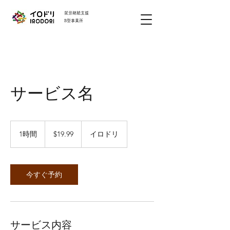
就労継続支援
B型事業所
サービス名
19.99
米
1時間
1
$19.99
イロドリ
ド
時
ル
今すぐ予約
サービス内容